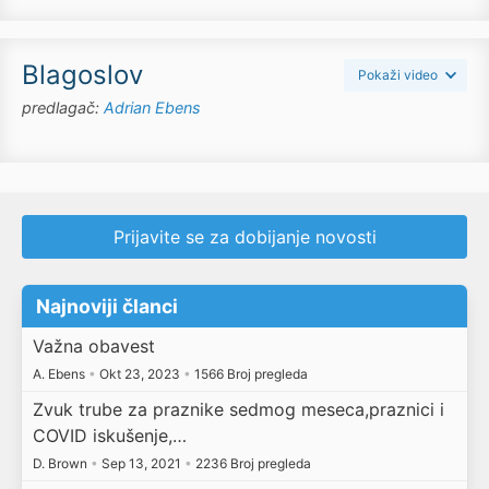
Blagoslov
Pokaži video
predlagač:
Adrian Ebens
Prijavite se za dobijanje novosti
Najnoviji članci
Važna obavest
A. Ebens
•
Okt 23, 2023
•
1566 Broj pregleda
Zvuk trube za praznike sedmog meseca,praznici i
COVID iskušenje,…
D. Brown
•
Sep 13, 2021
•
2236 Broj pregleda