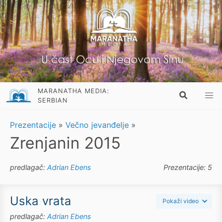
MARANATHA MEDIA:
SERBIAN
Prezentacije
»
Večno jevanđelje
»
Zrenjanin 2015
predlagač:
Adrian Ebens
Prezentacije: 5
Uska vrata
Pokaži video
predlagač:
Adrian Ebens