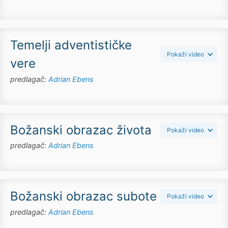
Temelji adventističke
Pokaži video
vere
predlagač:
Adrian Ebens
Božanski obrazac života
Pokaži video
predlagač:
Adrian Ebens
Božanski obrazac subote
Pokaži video
predlagač:
Adrian Ebens