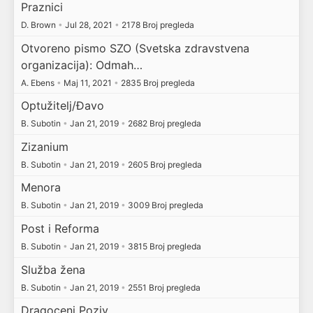
Praznici
D. Brown
•
Jul 28, 2021
•
2178 Broj pregleda
Otvoreno pismo SZO (Svetska zdravstvena
organizacija): Odmah…
A. Ebens
•
Maj 11, 2021
•
2835 Broj pregleda
Optužitelj/Đavo
B. Subotin
•
Jan 21, 2019
•
2682 Broj pregleda
Zizanium
B. Subotin
•
Jan 21, 2019
•
2605 Broj pregleda
Menora
B. Subotin
•
Jan 21, 2019
•
3009 Broj pregleda
Post i Reforma
B. Subotin
•
Jan 21, 2019
•
3815 Broj pregleda
Služba žena
B. Subotin
•
Jan 21, 2019
•
2551 Broj pregleda
Dragoceni Poziv