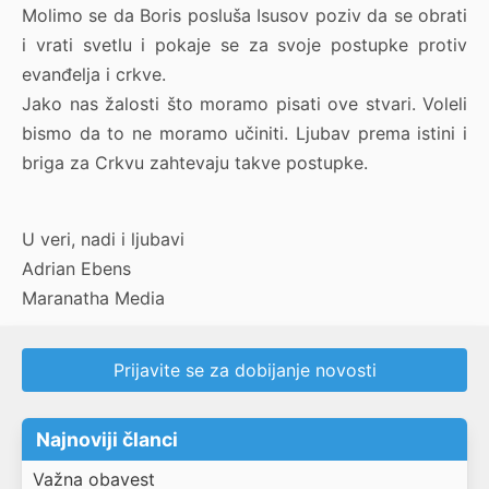
Molimo se da Boris posluša Isusov poziv da se obrati
i vrati svetlu i pokaje se za svoje postupke protiv
evanđelja i crkve.
Jako nas žalosti što moramo pisati ove stvari. Voleli
bismo da to ne moramo učiniti. Ljubav prema istini i
briga za Crkvu zahtevaju takve postupke.
U veri, nadi i ljubavi
Adrian Ebens
Maranatha Media
Prijavite se za dobijanje novosti
Najnoviji članci
Važna obavest