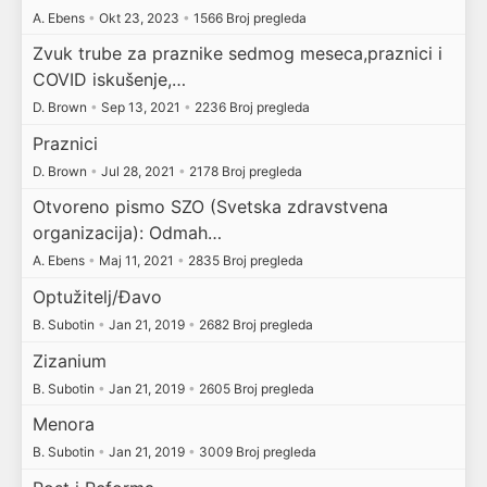
A. Ebens
•
Okt 23, 2023
•
1566 Broj pregleda
Zvuk trube za praznike sedmog meseca,praznici i
COVID iskušenje,…
D. Brown
•
Sep 13, 2021
•
2236 Broj pregleda
Praznici
D. Brown
•
Jul 28, 2021
•
2178 Broj pregleda
Otvoreno pismo SZO (Svetska zdravstvena
organizacija): Odmah…
A. Ebens
•
Maj 11, 2021
•
2835 Broj pregleda
Optužitelj/Đavo
B. Subotin
•
Jan 21, 2019
•
2682 Broj pregleda
Zizanium
B. Subotin
•
Jan 21, 2019
•
2605 Broj pregleda
Menora
B. Subotin
•
Jan 21, 2019
•
3009 Broj pregleda