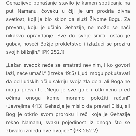
Gehazijevo ponašanje stavilo je kamen spoticanja na
put Namanu, čoveku u čiji je um prodrla divna
svetlost, koji je bio sklon da služi Živome Bogu. Za
prevaru, koju je učinio Gehazije, ne može se naći
nikakvo opravdanje. Sve do svoje smrti, ostao je
gubav, noseći Božje prokletstvo i izlažući se preziru
svojih bližnjih." {PK 252.1}
„Lažan svedok neće se smatrati nevinim, i ko govori
laži, neće umaći.“ (Izreke 19:5) Ljudi mogu pokušavati
da od ljudskih očiju sakriju svoja zla dela, ali Boga ne
mogu prevariti. „Nego je sve golo i otkriveno pred
očima onoga kome moramo položiti račun!“
(Jevrejima 4:13) Gehazije je mislio da prevari Elišu, ali
Bog je otkrio svom proroku i reči koje je Gehazije
rekao Namanu, svaku pojedinost iz onoga što se
zbivalo između ove dvojice." {PK 252.2}