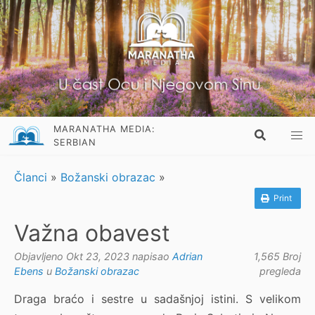
MARANATHA MEDIA:
SERBIAN
Članci
»
Božanski obrazac
»
Print
Važna obavest
Objavljeno Okt 23, 2023 napisao
Adrian
1,565 Broj
Ebens
u
Božanski obrazac
pregleda
Draga braćo i sestre u sadašnjoj istini. S velikom