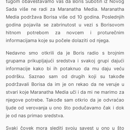
tugom obaveštavamo vas da Boris Subotin iz Novog
Sada više ne radi za Maranatha Media. Maranatha
Media podržava Borisa više od 10 godina. Poslednjih
godina pojavila se zabrinutost u vezi s Borisovom
hitnom potrebom za novcem i proturečnim
informacijama koje su počele dolaziti od njega.
Nedavno smo otkrili da je Boris radio s brojnim
grupama prikupljajući sredstva i svakoj grupi dajući
informacije kako bi ih potaknuo da mu daju veću
podršku. Saznao sam od drugih koji su takođe
podržavali Borisa da im je on rekao da ne veruje u
stvari koje Maranatha Media uči i da mi ne marimo za
njegove potrebe. Takođe sam otkrio da je odvraćao
ljude od verovanja u ono što podučavamo čak i dok
je od nas primao sredstva.
Svaki čovek mora slediti svoju savest u ono u što