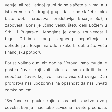
veruje, ali reći jednoj grupi da se slažete s njima, a u
isto vreme reći drugoj grupi da se ne slažete kako
biste dobili sredstva, predstavlja kršenje Božjih
zapovesti. Boris je učinio veliku štetu delu Božjem u
Srbiji i Bugarskoj. Mnogima je donio zbunjenost i
tugu. Drhtimo zbog njegovog nepoštenja u
ophođenju s Božjim narodom kako bi dobio što veću
financijsku potporu.
Borisa volimo dugi niz godina. Verovali smo mu da je
pošten čovek koji voli istinu, ali smo otkrili da je
nepošten čovek koji voli novac više od svega. Duh
proroštva nas upozorava na opasnost da nas uhvati
zamka novca:
"Svečane su pouke kojima nas uči iskustvo ovog
čoveka, koji je imao tako uzvišene i svete prednosti.