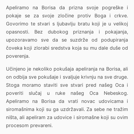
Apeliramo na Borisa da prizna svoje pogreške i
pokaje se za svoje zločine protiv Boga i crkve.
Govorimo te stvari s ljubavlju bratu koji je u velikoj
opasnosti. Bez dubokog priznanja i pokajanja,
upozoravamo sve da se suzdrže od podupiranja
čoveka koji zlorabi sredstva koja su mu dale duše od
poverenja.
Učinjeno je nekoliko pokušaja apeliranja na Borisa, ali
on odbija sve pokušaje i svaljuje krivnju na sve druge.
Stoga moramo staviti sve stvari pred našeg Oca i
poveriti slučaj u ruke našeg Oca Nebeskog.
Apeliramo na Borisa da vrati novac udovicama i
siromašnima koji su ga uzdržavali. Za sebe ne tražim
ništa, ali apeliram za udovice i siromašne koji su ovim
procesom prevareni.