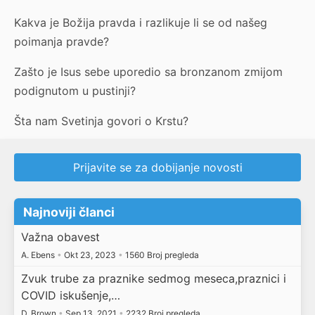
Kakva je Božija pravda i razlikuje li se od našeg
poimanja pravde?
Zašto je Isus sebe uporedio sa bronzanom zmijom
podignutom u pustinji?
Šta nam Svetinja govori o Krstu?
Prijavite se za dobijanje novosti
Najnoviji članci
Važna obavest
A. Ebens
•
Okt 23, 2023
•
1560 Broj pregleda
Zvuk trube za praznike sedmog meseca,praznici i
COVID iskušenje,…
D. Brown
•
Sep 13, 2021
•
2232 Broj pregleda