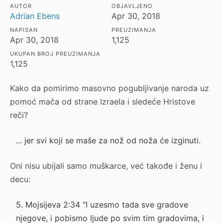
AUTOR
OBJAVLJENO
Adrian Ebens
Apr 30, 2018
NAPISAN
PREUZIMANJA
Apr 30, 2018
1,125
UKUPAN BROJ PREUZIMANJA
1,125
Kako da pomirimo masovno pogubljivanje naroda uz
pomoć mača od strane Izraela i sledeće Hristove
reči?
... jer svi koji se maše za nož od noža će izginuti.
Oni nisu ubijali samo muškarce, već takođe i ženu i
decu:
5. Mojsijeva 2:34 "I uzesmo tada sve gradove
njegove, i pobismo ljude po svim tim gradovima, i