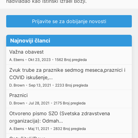
nadvladao kao istinski Izrael Božji.
Prijavite se za dobijanje novosti
Najnoviji članci
Važna obavest
A. Ebens
•
Okt 23, 2023
•
1562 Broj pregleda
Zvuk trube za praznike sedmog meseca,praznici i
COVID iskušenje,…
D. Brown
•
Sep 13, 2021
•
2233 Broj pregleda
Praznici
D. Brown
•
Jul 28, 2021
•
2175 Broj pregleda
Otvoreno pismo SZO (Svetska zdravstvena
organizacija): Odmah…
A. Ebens
•
Maj 11, 2021
•
2832 Broj pregleda