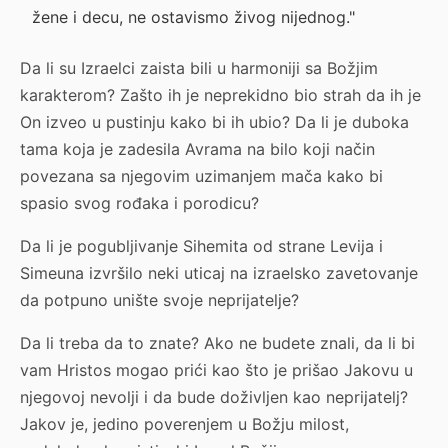
žene i decu, ne ostavismo živog nijednog."
Da li su Izraelci zaista bili u harmoniji sa Božjim
karakterom? Zašto ih je neprekidno bio strah da ih je
On izveo u pustinju kako bi ih ubio? Da li je duboka
tama koja je zadesila Avrama na bilo koji način
povezana sa njegovim uzimanjem mača kako bi
spasio svog rođaka i porodicu?
Da li je pogubljivanje Sihemita od strane Levija i
Simeuna izvršilo neki uticaj na izraelsko zavetovanje
da potpuno unište svoje neprijatelje?
Da li treba da to znate? Ako ne budete znali, da li bi
vam Hristos mogao prići kao što je prišao Jakovu u
njegovoj nevolji i da bude doživljen kao neprijatelj?
Jakov je, jedino poverenjem u Božju milost,