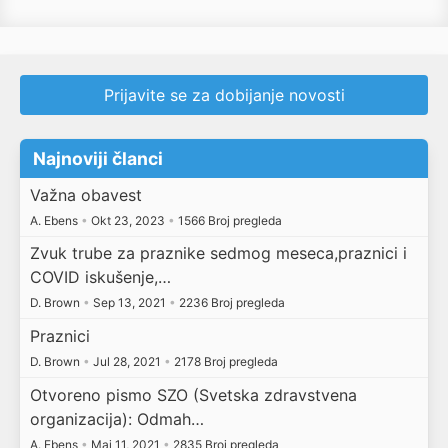
Prijavite se za dobijanje novosti
Najnoviji članci
Važna obavest
A. Ebens
•
Okt 23, 2023
•
1566 Broj pregleda
Zvuk trube za praznike sedmog meseca,praznici i
COVID iskušenje,…
D. Brown
•
Sep 13, 2021
•
2236 Broj pregleda
Praznici
D. Brown
•
Jul 28, 2021
•
2178 Broj pregleda
Otvoreno pismo SZO (Svetska zdravstvena
organizacija): Odmah…
A. Ebens
•
Maj 11, 2021
•
2835 Broj pregleda