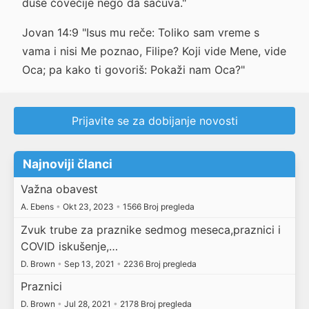
duše čovečije nego da sačuva."
Jovan 14:9 "Isus mu reče: Toliko sam vreme s
vama i nisi Me poznao, Filipe? Koji vide Mene, vide
Oca; pa kako ti govoriš: Pokaži nam Oca?"
Prijavite se za dobijanje novosti
Najnoviji članci
Važna obavest
A. Ebens
•
Okt 23, 2023
•
1566 Broj pregleda
Zvuk trube za praznike sedmog meseca,praznici i
COVID iskušenje,…
D. Brown
•
Sep 13, 2021
•
2236 Broj pregleda
Praznici
D. Brown
•
Jul 28, 2021
•
2178 Broj pregleda