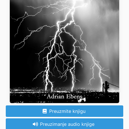
Preuzmite knjigu
Preuzimanje audio knjige