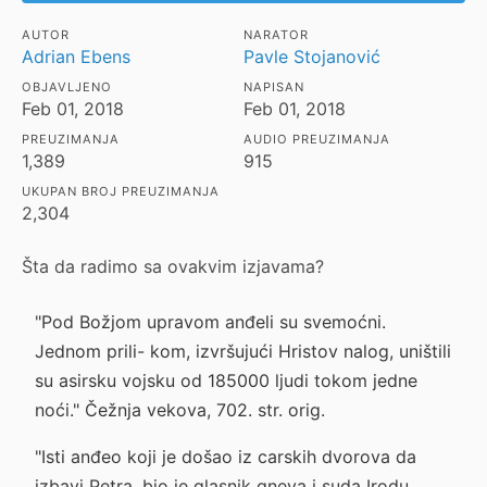
AUTOR
NARATOR
Adrian Ebens
Pavle Stojanović
OBJAVLJENO
NAPISAN
Feb 01, 2018
Feb 01, 2018
PREUZIMANJA
AUDIO PREUZIMANJA
1,389
915
UKUPAN BROJ PREUZIMANJA
2,304
Šta da radimo sa ovakvim izjavama?
"Pod Božjom upravom anđeli su svemoćni.
Jednom prili- kom, izvršujući Hristov nalog, uništili
su asirsku vojsku od 185000 ljudi tokom jedne
noći." Čežnja vekova, 702. str. orig.
"Isti anđeo koji je došao iz carskih dvorova da
izbavi Petra, bio je glasnik gneva i suda Irodu.