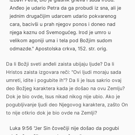
Anđeo je udario Petra da ga probudi iz sna, ali je
jednim drugačijim udarcem udario pokvarenog
cara, bacivši u prah njegov ponos i doneo nad
njega kaznu od Svemogućeg. Irod je umro u
velikom agoniji uma i tela pod Božjim sudom
odmazde." Apostolska crkva, 152. str. orig.
Da li Božji sveti anđeli zaista ubijaju ljude? Da li
Hristos zaista izgovara reči: "Ovi ljudi moraju sada
umreti, idite i pogubite ih"? Da li je Isus sakrio ovaj
deo Božjeg karaktera kada je došao na ovu Zemlju?
Dok je bio ovde, Isus nikad nikog nije ubio. Ako je
pogubljivanje ljudi deo Njegovog karaktera, zašto On
to nije otkrio dok je bio ovde na Zemlji?
Luka 9:56 "Jer Sin čovečiji nije došao da pogubi