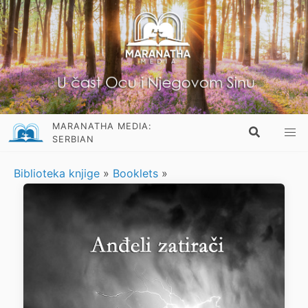
MARANATHA MEDIA:
SERBIAN
Biblioteka knjige
»
Booklets
»