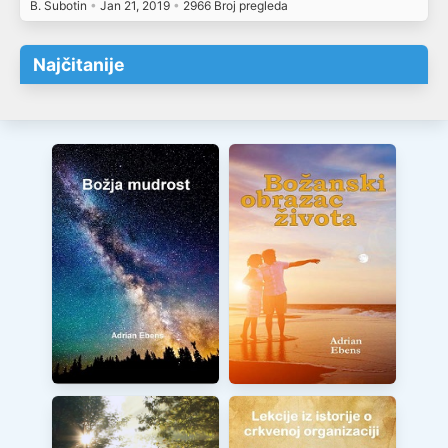
B. Subotin
•
Jan 21, 2019
•
2966 Broj pregleda
Najčitanije