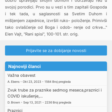
dobro upravljaju svojim domom i održavaju red u
svojoj porodici. Prvo su u vezi s tim zapitali Gospoda
i tek tada, u saglasnosti sa Svetim Duhom i
mišljenjem zajednice, izvršili ruko- položenje. Primivši
tako ovlašćenje od Boga i odob- renje od crkve..."
Elen Vajt, "Rani spisi", 100-101. str. orig.
Prijavite se za dobijanje novosti
Najnoviji članci
Važna obavest
A. Ebens
•
Okt 23, 2023
•
1564 Broj pregleda
Zvuk trube za praznike sedmog meseca,praznici i
COVID iskušenje,…
D. Brown
•
Sep 13, 2021
•
2236 Broj pregleda
Praznici