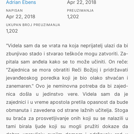
Adrian Ebens
Apr 22, 2018
NAPISAN
PREUZIMANJA
Apr 22, 2018
1,202
UKUPAN BROJ PREUZIMANJA
1,202
"Videla sam da se vrata na koja neprijatelj ulazi da bi
zbunjivao stado i stvarao teškoće mogu zatvoriti. Za-
pitala sam anđela kako se to može učiniti. On reče:
"Zajednica se mora obratiti Reči Božjoj i pridržavati
jevanđeoskog poredka koji je bio olako shvaćan i
zanemaren." Ovo je neminovna potreba da bi zajed-
nica došla u jedinstvo vere. Videla sam da je
zajednici i u vreme apostola pretila opasnost da bude
obmanuta i zavedena od strane lažnih učitelja. Stoga
su braća za prosvetljivanje onih koji su se nalazili u
tami birala ljude koji su mogli pružiti dokaze da