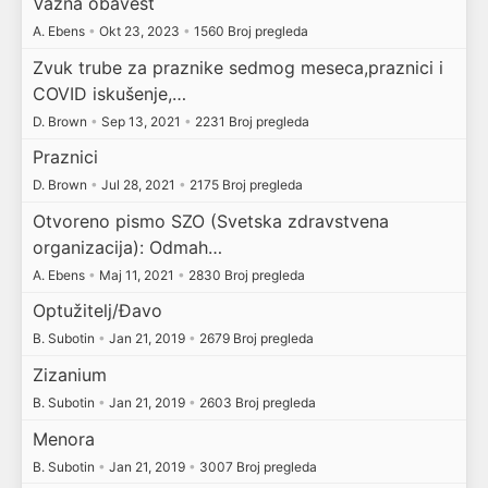
Važna obavest
A. Ebens
•
Okt 23, 2023
•
1560 Broj pregleda
Zvuk trube za praznike sedmog meseca,praznici i
COVID iskušenje,…
D. Brown
•
Sep 13, 2021
•
2231 Broj pregleda
Praznici
D. Brown
•
Jul 28, 2021
•
2175 Broj pregleda
Otvoreno pismo SZO (Svetska zdravstvena
organizacija): Odmah…
A. Ebens
•
Maj 11, 2021
•
2830 Broj pregleda
Optužitelj/Đavo
B. Subotin
•
Jan 21, 2019
•
2679 Broj pregleda
Zizanium
B. Subotin
•
Jan 21, 2019
•
2603 Broj pregleda
Menora
B. Subotin
•
Jan 21, 2019
•
3007 Broj pregleda