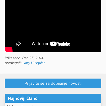
Prikazano: Dec 25, 2014
predlagač:
Gary Hullquist
Prijavite se za dobijanje novosti
Najnoviji članci