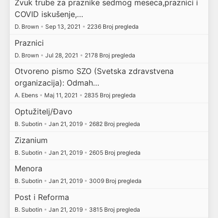
Zvuk trube za praznike sedmog meseca,praznici i
COVID iskušenje,…
D. Brown
•
Sep 13, 2021
•
2236 Broj pregleda
Praznici
D. Brown
•
Jul 28, 2021
•
2178 Broj pregleda
Otvoreno pismo SZO (Svetska zdravstvena
organizacija): Odmah…
A. Ebens
•
Maj 11, 2021
•
2835 Broj pregleda
Optužitelj/Đavo
B. Subotin
•
Jan 21, 2019
•
2682 Broj pregleda
Zizanium
B. Subotin
•
Jan 21, 2019
•
2605 Broj pregleda
Menora
B. Subotin
•
Jan 21, 2019
•
3009 Broj pregleda
Post i Reforma
B. Subotin
•
Jan 21, 2019
•
3815 Broj pregleda