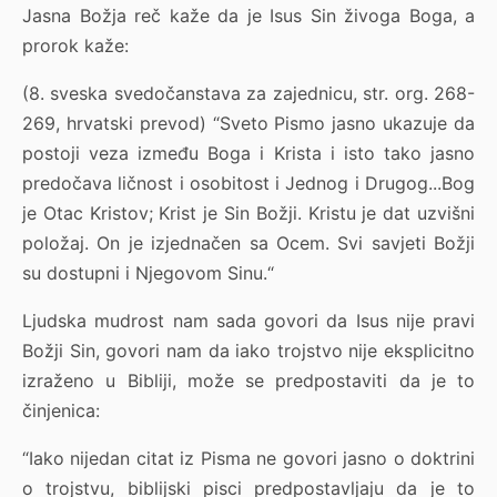
Jasna Božja reč kaže da je Isus Sin živoga Boga, a
prorok kaže:
(8. sveska svedočanstava za zajednicu, str. org. 268-
269, hrvatski prevod) “Sveto Pismo jasno ukazuje da
postoji veza između Boga i Krista i isto tako jasno
predočava ličnost i osobitost i Jednog i Drugog...Bog
je Otac Kristov; Krist je Sin Božji. Kristu je dat uzvišni
položaj. On je izjednačen sa Ocem. Svi savjeti Božji
su dostupni i Njegovom Sinu.“
Ljudska mudrost nam sada govori da Isus nije pravi
Božji Sin, govori nam da iako trojstvo nije eksplicitno
izraženo u Bibliji, može se predpostaviti da je to
činjenica:
“Iako nijedan citat iz Pisma ne govori jasno o doktrini
o trojstvu, biblijski pisci predpostavljaju da je to