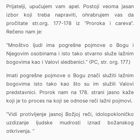
Prijatelji, upućujem vam apel. Postoji veoma jasan
izbor koji treba napraviti, ohrabrujem vas da
pročitate str.org. 177-178 iz “Proroka i careva“.
Rečeno nam je:
“Mnoštvo ljudi ima pogrešne pojmove o Bogu i
Njegovim osobinama i isto tako stvarno služe lažnim
bogovima kao i Valovi sledbenici.“ (PC, str. org. 177.)
Imati pogrešne pojmove o Bogu znači služiti lažnim
bogovima isto tako kao što su im služili Valovi
predstavnici. Prorok nam na 178. strani jasno kaže
koji je to proces na koji se odnose reči lažni pojmovi.
“Vidi protivljenje jasnoj Božjoj reči, idolopokloničko
uzdizanje ljudske mudrosti iznad božanskog
otkrivenja. “