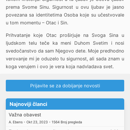
prema Svome Sinu. Sigurnost u ovu ljubav je jasno
povezana sa identitetima Osoba koje su učestvovale
u tom momentu – Otac i Sin.
Prihvatanje koje Otac proširjuje na Svoga Sina u
ljudskom telu teče ka meni Duhom Svetim i nosi
svedočanstvo da sam Njegovo dete. Moje predhodno
verovanje mi je oduzelo tu sigurnost, ali sada znam u
koga verujem i ovo je vera koja nadvladava svet.
Prijavite se za dobijanje novosti
Najnoviji članci
Važna obavest
A. Ebens
•
Okt 23, 2023
•
1564 Broj pregleda