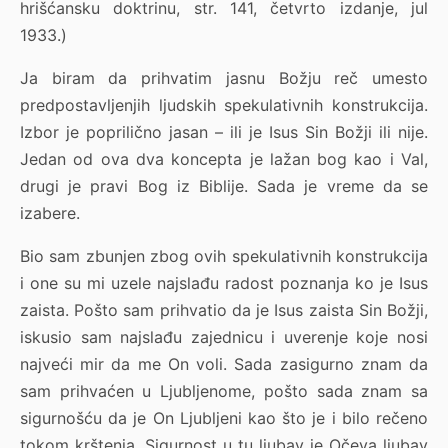
hrišćansku doktrinu, str. 141, četvrto izdanje, jul
1933.)
Ja biram da prihvatim jasnu Božju reč umesto
predpostavljenjih ljudskih spekulativnih konstrukcija.
Izbor je poprilično jasan – ili je Isus Sin Božji ili nije.
Jedan od ova dva koncepta je lažan bog kao i Val,
drugi je pravi Bog iz Biblije. Sada je vreme da se
izabere.
Bio sam zbunjen zbog ovih spekulativnih konstrukcija
i one su mi uzele najslađu radost poznanja ko je Isus
zaista. Pošto sam prihvatio da je Isus zaista Sin Božji,
iskusio sam najslađu zajednicu i uverenje koje nosi
najveći mir da me On voli. Sada zasigurno znam da
sam prihvaćen u Ljubljenome, pošto sada znam sa
sigurnošću da je On Ljubljeni kao što je i bilo rečeno
tokom krštenja. Sigurnost u tu ljubav je Očeva ljubav