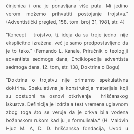
činjenica i ona je ponavljana više puta. Mi jedino
verom možemo prihvatiti postojanje trojstva.“
(Adventistički pregled, 158. tom, broj 31, 1981, str. 4)
“Koncept - trojstvo, tj. ideja da su troje jedno, nije
eksplicitno izražena, već je samo predpostavljeno da
je to tako.“ (Fernando L. Kanale, Priručnik o teologiji
adventista sedmoga dana, Enciklopedija adventista
sedmoga dana, 12. tom, str. 138, Doktrina o Bogu)
“Doktrina o trojstvu nije primarno spekulativna
doktrina. Spekulativna je konstrukcija materijala koji
su dostupni na osnovi otkrivenja i hrišćanskog
iskustva. Definicija je izdržala test vremena uglavnom
zbog toga što se veruje da je crkva bila vođena
božanskom rukom kad ju je formulisala.“ (H. Maldvin
Hjuz M. A, D. D. hrišćanska fondacija, Uvod u