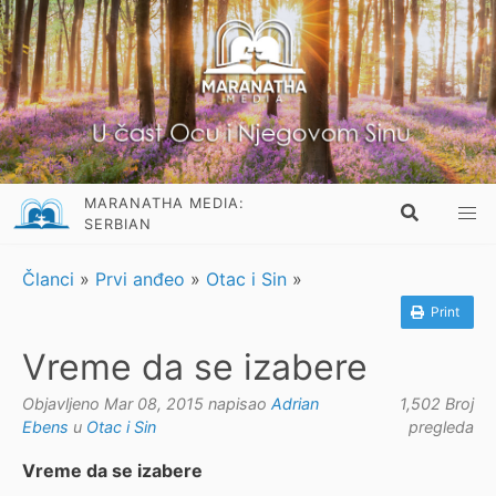
MARANATHA MEDIA:
SERBIAN
Članci
»
Prvi anđeo
»
Otac i Sin
»
Print
Vreme da se izabere
Objavljeno Mar 08, 2015 napisao
Adrian
1,502 Broj
Ebens
u
Otac i Sin
pregleda
Vreme da se izabere