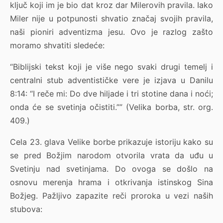
ključ koji im je bio dat kroz dar Milerovih pravila. Iako
Miler nije u potpunosti shvatio značaj svojih pravila,
naši pioniri adventizma jesu. Ovo je razlog zašto
moramo shvatiti sledeće:
“Biblijski tekst koji je više nego svaki drugi temelj i
centralni stub adventističke vere je izjava u Danilu
8:14: “I reče mi: Do dve hiljade i tri stotine dana i noći;
onda će se svetinja očistiti.”” (Velika borba, str. org.
409.)
Cela 23. glava Velike borbe prikazuje istoriju kako su
se pred Božjim narodom otvorila vrata da uđu u
Svetinju nad svetinjama. Do ovoga se došlo na
osnovu merenja hrama i otkrivanja istinskog Sina
Božjeg. Pažljivo zapazite reči proroka u vezi naših
stubova: