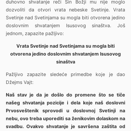
duhovno shvatanje reči Sin Božji mu nije moglo
dozvoliti da otvori vrata nebeske Svetinje. Vrata
Svetinje nad Svetinjama su mogla biti otvorena jedino
doslovnim shvatanjem Isusovog sinaštva. Još
jednom, zapazite pažljivo:
Vrata Svetinje nad Svetinjama su mogla biti
otvorena jedino doslovnim shvatanjem Isusovog
sinaštva
Pažljivo zapazite sledeće primedbe koje je dao
Džejms Vajt:
Naš stav je da je došlo do promene što se tiče
našeg shvatanja pozicije i dela koje naš doslovni
Prvosveštenik sprovodi u doslovnoj Svetinji na
nebu, ovo treba uporediti sa ženikovim dolaskom na
svadbu. Ovakvo shvatanje je savršena zaštita od