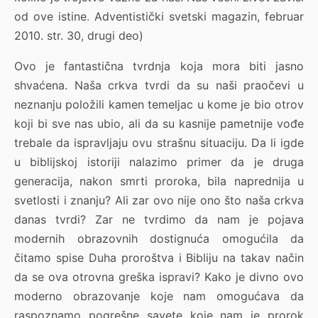
od ove istine. Adventistički svetski magazin, februar
2010. str. 30, drugi deo)
Ovo je fantastična tvrdnja koja mora biti jasno
shvaćena. Naša crkva tvrdi da su naši praočevi u
neznanju položili kamen temeljac u kome je bio otrov
koji bi sve nas ubio, ali da su kasnije pametnije vođe
trebale da ispravljaju ovu strašnu situaciju. Da li igde
u biblijskoj istoriji nalazimo primer da je druga
generacija, nakon smrti proroka, bila naprednija u
svetlosti i znanju? Ali zar ovo nije ono što naša crkva
danas tvrdi? Zar ne tvrdimo da nam je pojava
modernih obrazovnih dostignuća omogućila da
čitamo spise Duha proroštva i Bibliju na takav način
da se ova otrovna greška ispravi? Kako je divno ovo
moderno obrazovanje koje nam omogućava da
raspoznamo pogrešne savete koje nam je prorok