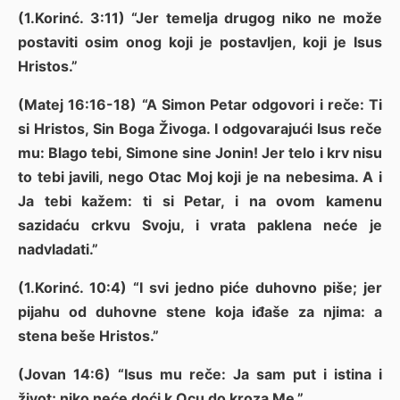
(1.Korinć. 3:11) “Jer temelja drugog niko ne može
postaviti osim onog koji je postavljen, koji je Isus
Hristos.”
(Matej 16:16-18) “A Simon Petar odgovori i reče: Ti
si Hristos, Sin Boga Živoga. I odgovarajući Isus reče
mu: Blago tebi, Simone sine Jonin! Jer telo i krv nisu
to tebi javili, nego Otac Moj koji je na nebesima. A i
Ja tebi kažem: ti si Petar, i na ovom kamenu
sazidaću crkvu Svoju, i vrata paklena neće je
nadvladati.”
(1.Korinć. 10:4) “I svi jedno piće duhovno piše; jer
pijahu od duhovne stene koja iđaše za njima: a
stena beše Hristos.”
(Jovan 14:6) “Isus mu reče: Ja sam put i istina i
život; niko neće doći k Ocu do kroza Me.”