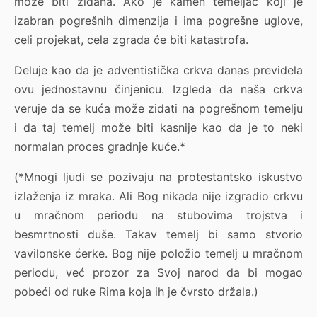
može biti zidana. Ako je kamen temeljac koji je
izabran pogrešnih dimenzija i ima pogrešne uglove,
celi projekat, cela zgrada će biti katastrofa.
Deluje kao da je adventistička crkva danas previdela
ovu jednostavnu činjenicu. Izgleda da naša crkva
veruje da se kuća može zidati na pogrešnom temelju
i da taj temelj može biti kasnije kao da je to neki
normalan proces gradnje kuće.*
(*Mnogi ljudi se pozivaju na protestantsko iskustvo
izlaženja iz mraka. Ali Bog nikada nije izgradio crkvu
u mračnom periodu na stubovima trojstva i
besmrtnosti duše. Takav temelj bi samo stvorio
vavilonske ćerke. Bog nije položio temelj u mračnom
periodu, već prozor za Svoj narod da bi mogao
pobeći od ruke Rima koja ih je čvrsto držala.)