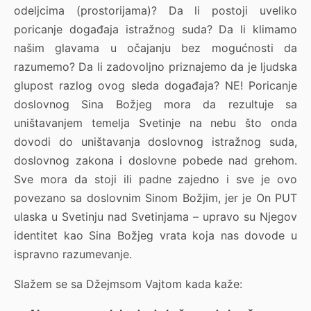
odeljcima (prostorijama)? Da li postoji uveliko
poricanje događaja istražnog suda? Da li klimamo
našim glavama u očajanju bez mogućnosti da
razumemo? Da li zadovoljno priznajemo da je ljudska
glupost razlog ovog sleda događaja? NE! Poricanje
doslovnog Sina Božjeg mora da rezultuje sa
uništavanjem temelja Svetinje na nebu što onda
dovodi do uništavanja doslovnog istražnog suda,
doslovnog zakona i doslovne pobede nad grehom.
Sve mora da stoji ili padne zajedno i sve je ovo
povezano sa doslovnim Sinom Božjim, jer je On PUT
ulaska u Svetinju nad Svetinjama – upravo su Njegov
identitet kao Sina Božjeg vrata koja nas dovode u
ispravno razumevanje.
Slažem se sa Džejmsom Vajtom kada kaže: