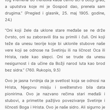
a uputstva koje mi je Gospod dao, prenela sam
drugima.” (Pregled i glasnik, 25. maj 1905. godine,
24.)
“Oni koji žele da uklone stare međaše se ne drže
čvrsto, oni su zaboravili šta su primili i čuli. Oni koji
teže da unesu teorije koje bi uklonile stubove naše
vere koji se odnose na Svetinju ili na ličnost Oca ili
Hrista, rade kao slepci. Oni se trude da unesu
nesigurnost i da učine da Božji narod luta kao brod
bez sidra.” (760. Rukopis, 9.5)
Ovo je jasna tvrdnja da je svetlost koja se odnosi na
Hrista, Njegovu misiju i sveštenstvo bila data
pionirima. Ovo je nazvano rečima stari međaši i
stubovi, a primetite pažljivo povezivanje Svetinje i
ličnosti Boga i Hrista. Ovo je naše sidro. Ali sigurno je