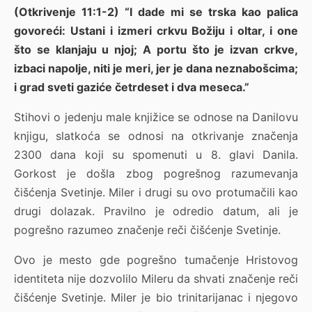
(Otkrivenje 11:1-2) “I dade mi se trska kao palica
govoreći: Ustani i izmeri crkvu Božiju i oltar, i one
što se klanjaju u njoj; A portu što je izvan crkve,
izbaci napolje, niti je meri, jer je dana neznabošcima;
i grad sveti gaziće četrdeset i dva meseca.”
Stihovi o jedenju male knjižice se odnose na Danilovu
knjigu, slatkoća se odnosi na otkrivanje značenja
2300 dana koji su spomenuti u 8. glavi Danila.
Gorkost je došla zbog pogrešnog razumevanja
čišćenja Svetinje. Miler i drugi su ovo protumačili kao
drugi dolazak. Pravilno je odredio datum, ali je
pogrešno razumeo značenje reči čišćenje Svetinje.
Ovo je mesto gde pogrešno tumačenje Hristovog
identiteta nije dozvolilo Mileru da shvati značenje reči
čišćenje Svetinje. Miler je bio trinitarijanac i njegovo