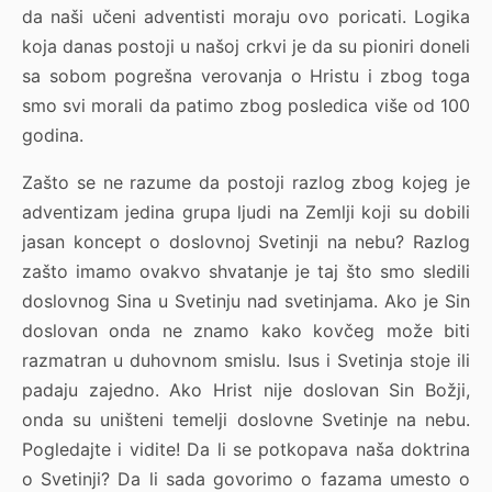
da naši učeni adventisti moraju ovo poricati. Logika
koja danas postoji u našoj crkvi je da su pioniri doneli
sa sobom pogrešna verovanja o Hristu i zbog toga
smo svi morali da patimo zbog posledica više od 100
godina.
Zašto se ne razume da postoji razlog zbog kojeg je
adventizam jedina grupa ljudi na Zemlji koji su dobili
jasan koncept o doslovnoj Svetinji na nebu? Razlog
zašto imamo ovakvo shvatanje je taj što smo sledili
doslovnog Sina u Svetinju nad svetinjama. Ako je Sin
doslovan onda ne znamo kako kovčeg može biti
razmatran u duhovnom smislu. Isus i Svetinja stoje ili
padaju zajedno. Ako Hrist nije doslovan Sin Božji,
onda su uništeni temelji doslovne Svetinje na nebu.
Pogledajte i vidite! Da li se potkopava naša doktrina
o Svetinji? Da li sada govorimo o fazama umesto o