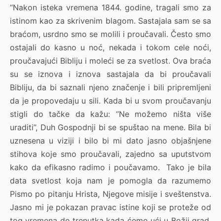
“Nakon isteka vremena 1844. godine, tragali smo za
istinom kao za skrivenim blagom. Sastajala sam se sa
braćom, usrdno smo se molili i proučavali. Često smo
ostajali do kasno u noć, nekada i tokom cele noći,
proučavajući Bibliju i moleći se za svetlost. Ova braća
su se iznova i iznova sastajala da bi proučavali
Bibliju, da bi saznali njeno značenje i bili pripremljeni
da je propovedaju u sili. Kada bi u svom proučavanju
stigli do tačke da kažu: “Ne možemo ništa više
uraditi”, Duh Gospodnji bi se spuštao na mene. Bila bi
uznesena u viziji i bilo bi mi dato jasno objašnjene
stihova koje smo proučavali, zajedno sa uputstvom
kako da efikasno radimo i poučavamo. Tako je bila
data svetlost koja nam je pomogla da razumemo
Pismo po pitanju Hrista, Njegove misije i sveštenstva.
Jasno mi je pokazan pravac istine koji se proteže od
tog vremena do trenutka kada ćemo ući u Božji grad,