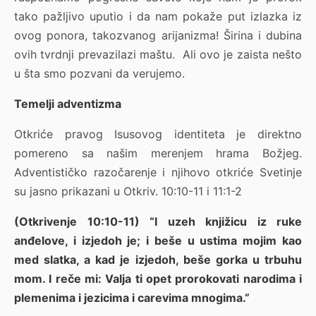
tako pažljivo uputio i da nam pokaže put izlazka iz
ovog ponora, takozvanog arijanizma! Širina i dubina
ovih tvrdnji prevazilazi maštu. Ali ovo je zaista nešto
u šta smo pozvani da verujemo.
Temelji adventizma
Otkriće pravog Isusovog identiteta je direktno
pomereno sa našim merenjem hrama Božjeg.
Adventističko razočarenje i njihovo otkriće Svetinje
su jasno prikazani u Otkriv. 10:10-11 i 11:1-2
(Otkrivenje 10:10-11) “I uzeh knjižicu iz ruke
anđelove, i izjedoh je; i beše u ustima mojim kao
med slatka, a kad je izjedoh, beše gorka u trbuhu
mom. I reče mi: Valja ti opet prorokovati narodima i
plemenima i jezicima i carevima mnogima.”