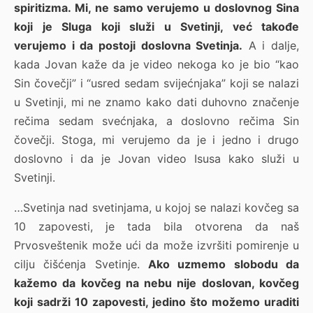
spiritizma. Mi, ne samo verujemo u doslovnog Sina
koji je Sluga koji služi u Svetinji, već takođe
verujemo i da postoji doslovna Svetinja.
A i dalje,
kada Jovan kaže da je video nekoga ko je bio “kao
Sin čovečji” i “usred sedam svijećnjaka” koji se nalazi
u Svetinji, mi ne znamo kako dati duhovno značenje
rečima sedam svećnjaka, a doslovno rečima Sin
čovečji. Stoga, mi verujemo da je i jedno i drugo
doslovno i da je Jovan video Isusa kako služi u
Svetinji.
…Svetinja nad svetinjama, u kojoj se nalazi kovčeg sa
10 zapovesti, je tada bila otvorena da naš
Prvosveštenik može ući da može izvršiti pomirenje u
cilju čišćenja Svetinje.
Ako uzmemo slobodu da
kažemo da kovčeg na nebu nije doslovan, kovčeg
koji sadrži 10 zapovesti, jedino što možemo uraditi