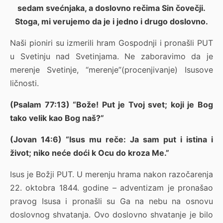
sedam svećnjaka, a doslovno rečima Sin čovečji.
Stoga, mi verujemo da je i jedno i drugo doslovno.
Naši pioniri su izmerili hram Gospodnji i pronašli PUT
u Svetinju nad Svetinjama. Ne zaboravimo da je
merenje Svetinje, “merenje”(procenjivanje) Isusove
ličnosti.
(Psalam 77:13) “Bože! Put je Tvoj svet; koji je Bog
tako velik kao Bog naš?”
(Jovan 14:6) “Isus mu reče: Ja sam put i istina i
život; niko neće doći k Ocu do kroza Me.”
Isus je Božji PUT. U merenju hrama nakon razočarenja
22. oktobra 1844. godine – adventizam je pronašao
pravog Isusa i pronašli su Ga na nebu na osnovu
doslovnog shvatanja. Ovo doslovno shvatanje je bilo