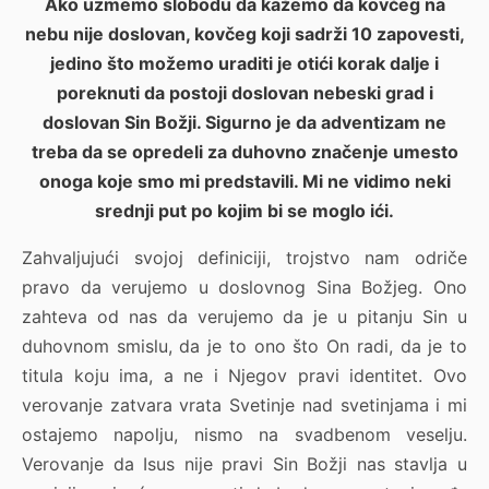
Ako uzmemo slobodu da kažemo da kovčeg na
nebu nije doslovan, kovčeg koji sadrži 10 zapovesti,
jedino što možemo uraditi je otići korak dalje i
poreknuti da postoji doslovan nebeski grad i
doslovan Sin Božji. Sigurno je da adventizam ne
treba da se opredeli za duhovno značenje umesto
onoga koje smo mi predstavili. Mi ne vidimo neki
srednji put po kojim bi se moglo ići.
Zahvaljujući svojoj definiciji, trojstvo nam odriče
pravo da verujemo u doslovnog Sina Božjeg. Ono
zahteva od nas da verujemo da je u pitanju Sin u
duhovnom smislu, da je to ono što On radi, da je to
titula koju ima, a ne i Njegov pravi identitet. Ovo
verovanje zatvara vrata Svetinje nad svetinjama i mi
ostajemo napolju, nismo na svadbenom veselju.
Verovanje da Isus nije pravi Sin Božji nas stavlja u