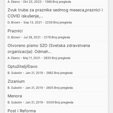
A. Ebens
•
Okt 23, 2023
•
1566 Broj pregleda
Zvuk trube za praznike sedmog meseca,praznici i
COVID iskušenje,…
D. Brown
•
Sep 13, 2021
•
2236 Broj pregleda
Praznici
D. Brown
•
Jul 28, 2021
•
2178 Broj pregleda
Otvoreno pismo SZO (Svetska zdravstvena
organizacija): Odmah…
A. Ebens
•
Maj 11, 2021
•
2835 Broj pregleda
Optužitelj/Đavo
B. Subotin
•
Jan 21, 2019
•
2682 Broj pregleda
Zizanium
B. Subotin
•
Jan 21, 2019
•
2605 Broj pregleda
Menora
B. Subotin
•
Jan 21, 2019
•
3009 Broj pregleda
Post i Reforma