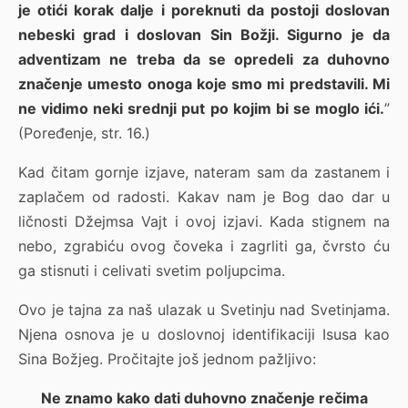
je otići korak dalje i poreknuti da postoji doslovan
nebeski grad i doslovan Sin Božji. Sigurno je da
adventizam ne treba da se opredeli za duhovno
značenje umesto onoga koje smo mi predstavili. Mi
ne vidimo neki srednji put po kojim bi se moglo ići.
”
(Poređenje, str. 16.)
Kad čitam gornje izjave, nateram sam da zastanem i
zaplačem od radosti. Kakav nam je Bog dao dar u
ličnosti Džejmsa Vajt i ovoj izjavi. Kada stignem na
nebo, zgrabiću ovog čoveka i zagrliti ga, čvrsto ću
ga stisnuti i celivati svetim poljupcima.
Ovo je tajna za naš ulazak u Svetinju nad Svetinjama.
Njena osnova je u doslovnoj identifikaciji Isusa kao
Sina Božjeg. Pročitajte još jednom pažljivo:
Ne znamo kako dati duhovno značenje rečima