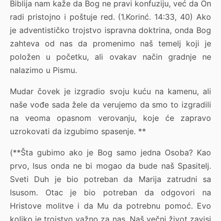
Biblija nam kaže da Bog ne pravi konfuziju, već da On
radi pristojno i poštuje red. (1.Korinć. 14:33, 40) Ako
je adventističko trojstvo ispravna doktrina, onda Bog
zahteva od nas da promenimo naš temelj koji je
položen u početku, ali ovakav način gradnje ne
nalazimo u Pismu.
Mudar čovek je izgradio svoju kuću na kamenu, ali
naše vođe sada žele da verujemo da smo to izgradili
na veoma opasnom verovanju, koje će zapravo
uzrokovati da izgubimo spasenje. **
(**Šta gubimo ako je Bog samo jedna Osoba? Kao
prvo, Isus onda ne bi mogao da bude naš Spasitelj.
Sveti Duh je bio potreban da Marija zatrudni sa
Isusom. Otac je bio potreban da odgovori na
Hristove molitve i da Mu da potrebnu pomoć. Evo
koliko je trojstvo važno za nas. Naš večni život zavisi