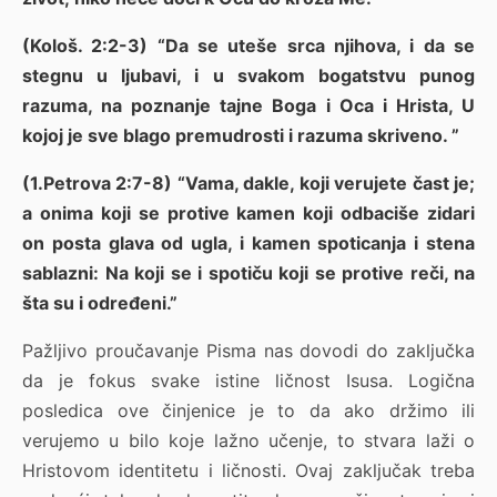
(Kološ. 2:2-3) “Da se uteše srca njihova, i da se
stegnu u ljubavi, i u svakom bogatstvu punog
razuma, na poznanje tajne Boga i Oca i Hrista, U
kojoj je sve blago premudrosti i razuma skriveno. ”
(1.Petrova 2:7-8) “Vama, dakle, koji verujete čast je;
a onima koji se protive kamen koji odbaciše zidari
on posta glava od ugla, i kamen spoticanja i stena
sablazni: Na koji se i spotiču koji se protive reči, na
šta su i određeni.”
Pažljivo proučavanje Pisma nas dovodi do zaključka
da je fokus svake istine ličnost Isusa. Logična
posledica ove činjenice je to da ako držimo ili
verujemo u bilo koje lažno učenje, to stvara laži o
Hristovom identitetu i ličnosti. Ovaj zaključak treba