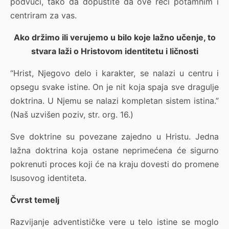
podvući, tako da dopustite da ove reči potamnim i
centriram za vas.
Ako držimo ili verujemo u bilo koje lažno učenje, to
stvara laži o Hristovom identitetu i ličnosti
“Hrist, Njegovo delo i karakter, se nalazi u centru i
opsegu svake istine. On je nit koja spaja sve dragulje
doktrina. U Njemu se nalazi kompletan sistem istina.”
(Naš uzvišen poziv, str. org. 16.)
Sve doktrine su povezane zajedno u Hristu. Jedna
lažna doktrina koja ostane neprimećena će sigurno
pokrenuti proces koji će na kraju dovesti do promene
Isusovog identiteta.
Čvrst temelj
Razvijanje adventističke vere u telo istine se moglo