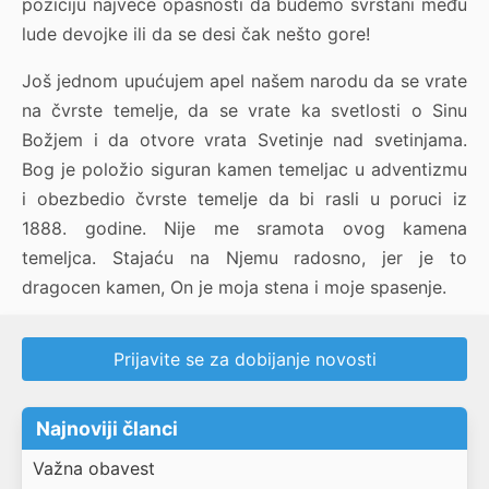
poziciju najveće opasnosti da budemo svrstani među
lude devojke ili da se desi čak nešto gore!
Još jednom upućujem apel našem narodu da se vrate
na čvrste temelje, da se vrate ka svetlosti o Sinu
Božjem i da otvore vrata Svetinje nad svetinjama.
Bog je položio siguran kamen temeljac u adventizmu
i obezbedio čvrste temelje da bi rasli u poruci iz
1888. godine. Nije me sramota ovog kamena
temeljca. Stajaću na Njemu radosno, jer je to
dragocen kamen, On je moja stena i moje spasenje.
Prijavite se za dobijanje novosti
Najnoviji članci
Važna obavest