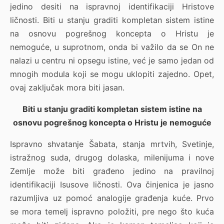
jedino desiti na ispravnoj identifikaciji Hristove
ličnosti. Biti u stanju graditi kompletan sistem istine
na osnovu pogrešnog koncepta o Hristu je
nemoguće, u suprotnom, onda bi važilo da se On ne
nalazi u centru ni opsegu istine, već je samo jedan od
mnogih modula koji se mogu uklopiti zajedno. Opet,
ovaj zaključak mora biti jasan.
Biti u stanju graditi kompletan sistem istine na
osnovu pogrešnog koncepta o Hristu je nemoguće
Ispravno shvatanje Šabata, stanja mrtvih, Svetinje,
istražnog suda, drugog dolaska, milenijuma i nove
Zemlje može biti građeno jedino na pravilnoj
identifikaciji Isusove ličnosti. Ova činjenica je jasno
razumljiva uz pomoć analogije građenja kuće. Prvo
se mora temelj ispravno položiti, pre nego što kuća