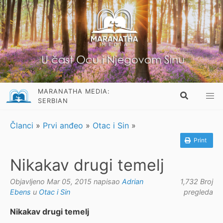
MARANATHA MEDIA:
SERBIAN
Članci
»
Prvi anđeo
»
Otac i Sin
»
Print
Nikakav drugi temelj
Objavljeno Mar 05, 2015 napisao
Adrian
1,732 Broj
Ebens
u
Otac i Sin
pregleda
Nikakav drugi temelj