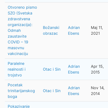
Otvoreno pismo
SZO (Svetska
zdravstvena
organizacija):
Božanski
Adrian
Maj 11,
Odmah
obrazac
Ebens
2021
zaustavite
COVID – 19
masovnu
vakcinaciju
Paralelne
Adrian
Apr 15,
realnosti i
Otac i Sin
Ebens
2015
trojstvo
Pocetak
Adrian
Nov 14,
trinitarijanskog
Otac i Sin
Ebens
2014
boga
Pokazivanje