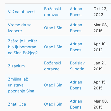
Božanski
Adrian
Okt 23,
Važna obavest
obrazac
Ebens
2023
Vreme da se
Adrian
Mar 08,
Otac i Sin
izabere
Ebens
2015
Zašto je Lucifer
Adrian
Apr 10,
bio ljubomoran
Otac i Sin
Ebens
2012
na Sina Božjeg?
Božanski
Borislav
Jan 21,
Zizanium
obrazac
Subotin
2019
Zmijina laž
Adrian
Apr 15,
uništava
Otac i Sin
Ebens
2015
poznanje Sina
Adrian
Mar 08,
Znati Oca
Otac i Sin
Ebens
2015