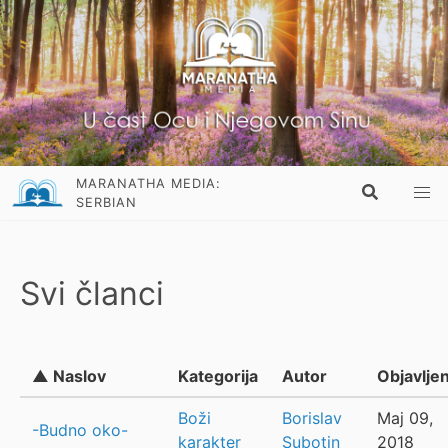
MARANATHA MEDIA:
SERBIAN
Svi članci
▲ Naslov
Kategorija
Autor
Objavlje
Boži
Borislav
Maj 09,
-Budno oko-
karakter
Subotin
2018