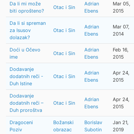
Da li mi može
Adrian
Mar 05,
Otac i Sin
biti oprošteno?
Ebens
2015
Da li si spreman
Adrian
Mar 07,
za Isusov
Otac i Sin
Ebens
2014
dolazak?
Doći u Očevo
Adrian
Feb 16,
Otac i Sin
ime
Ebens
2015
Dodavanje
Adrian
Apr 24,
dodatnih reči -
Otac i Sin
Ebens
2015
Duh Istine
Dodavanje
Adrian
Apr 24,
dodatnih reči –
Otac i Sin
Ebens
2015
Duh proroštva
Dragoceni
Božanski
Borislav
Jan 21,
Poziv
obrazac
Subotin
2019