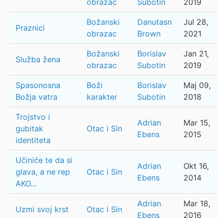
obrazac
Subotin
2019
Božanski
Danutasn
Jul 28,
Praznici
obrazac
Brown
2021
Božanski
Borislav
Jan 21,
Služba žena
obrazac
Subotin
2019
Spasonosna
Boži
Borislav
Maj 09,
Božja vatra
karakter
Subotin
2018
Trojstvo i
Adrian
Mar 15,
gubitak
Otac i Sin
Ebens
2015
identiteta
Učiniće te da si
Adrian
Okt 16,
glava, a ne rep
Otac i Sin
Ebens
2014
AKO...
Adrian
Mar 18,
Uzmi svoj krst
Otac i Sin
Ebens
2016