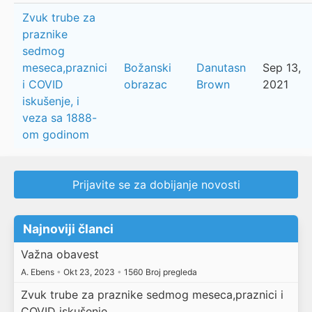
Zvuk trube za
praznike
sedmog
meseca,praznici
Božanski
Danutasn
Sep 13,
i COVID
obrazac
Brown
2021
iskušenje, i
veza sa 1888-
om godinom
Prijavite se za dobijanje novosti
Najnoviji članci
Važna obavest
A. Ebens
•
Okt 23, 2023
•
1560 Broj pregleda
Zvuk trube za praznike sedmog meseca,praznici i
COVID iskušenje,…