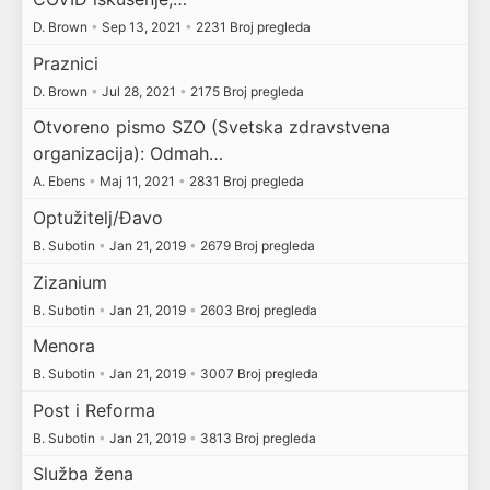
D. Brown
•
Sep 13, 2021
•
2231 Broj pregleda
Praznici
D. Brown
•
Jul 28, 2021
•
2175 Broj pregleda
Otvoreno pismo SZO (Svetska zdravstvena
organizacija): Odmah…
A. Ebens
•
Maj 11, 2021
•
2831 Broj pregleda
Optužitelj/Đavo
B. Subotin
•
Jan 21, 2019
•
2679 Broj pregleda
Zizanium
B. Subotin
•
Jan 21, 2019
•
2603 Broj pregleda
Menora
B. Subotin
•
Jan 21, 2019
•
3007 Broj pregleda
Post i Reforma
B. Subotin
•
Jan 21, 2019
•
3813 Broj pregleda
Služba žena