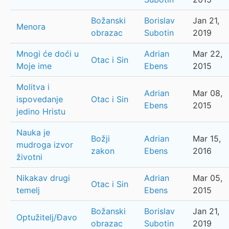
Božanski
Borislav
Jan 21,
Menora
obrazac
Subotin
2019
Mnogi će doći u
Adrian
Mar 22,
Otac i Sin
Moje ime
Ebens
2015
Molitva i
Adrian
Mar 08,
ispovedanje
Otac i Sin
Ebens
2015
jedino Hristu
Nauka je
Božji
Adrian
Mar 15,
mudroga izvor
zakon
Ebens
2016
životni
Nikakav drugi
Adrian
Mar 05,
Otac i Sin
temelj
Ebens
2015
Božanski
Borislav
Jan 21,
Optužitelj/Đavo
obrazac
Subotin
2019