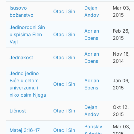
Isusovo
Dejan
Mar 03,
Otac i Sin
božanstvo
Andov
2015
Jedinorodni Sin
Adrian
Feb 26,
u spisima Elen
Otac i Sin
Ebens
2015
Vajt
Adrian
Nov 16,
Jednakost
Otac i Sin
Ebens
2014
Jedno jedino
Biće u celom
Adrian
Jan 06,
Otac i Sin
univerzumu i
Ebens
2015
niko osim Njega
Dejan
Okt 12,
Ličnost
Otac i Sin
Andov
2015
Borislav
Mar 03,
Matej 3:16-17
Otac i Sin
Subotin
2015