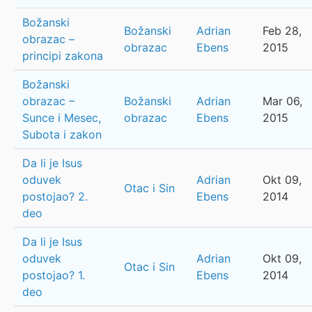
Božanski
Božanski
Adrian
Feb 28,
obrazac –
obrazac
Ebens
2015
principi zakona
Božanski
obrazac –
Božanski
Adrian
Mar 06,
Sunce i Mesec,
obrazac
Ebens
2015
Subota i zakon
Da li je Isus
oduvek
Adrian
Okt 09,
Otac i Sin
postojao? 2.
Ebens
2014
deo
Da li je Isus
oduvek
Adrian
Okt 09,
Otac i Sin
postojao? 1.
Ebens
2014
deo