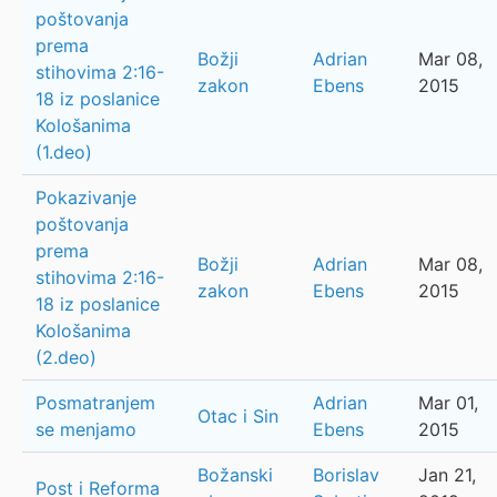
poštovanja
prema
Božji
Adrian
Mar 08,
stihovima 2:16-
zakon
Ebens
2015
18 iz poslanice
Kološanima
(1.deo)
Pokazivanje
poštovanja
prema
Božji
Adrian
Mar 08,
stihovima 2:16-
zakon
Ebens
2015
18 iz poslanice
Kološanima
(2.deo)
Posmatranjem
Adrian
Mar 01,
Otac i Sin
se menjamo
Ebens
2015
Božanski
Borislav
Jan 21,
Post i Reforma