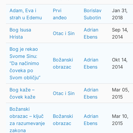
Adam, Eva i
Prvi
Borislav
Jan 31,
strah u Edemu
anđeo
Subotin
2018
Bog Isusa
Adrian
Sep 14,
Otac i Sin
Hrista
Ebens
2014
Bog je rekao
Svome Sinu:
Božanski
Adrian
Okt 14,
“Da načinimo
obrazac
Ebens
2014
čoveka po
Svom obličju”
Bog kaže –
Adrian
Mar 05,
Otac i Sin
čovek kaže
Ebens
2015
Božanski
obrazac – ključ
Božanski
Adrian
Mar 10,
za razumevanje
obrazac
Ebens
2015
zakona